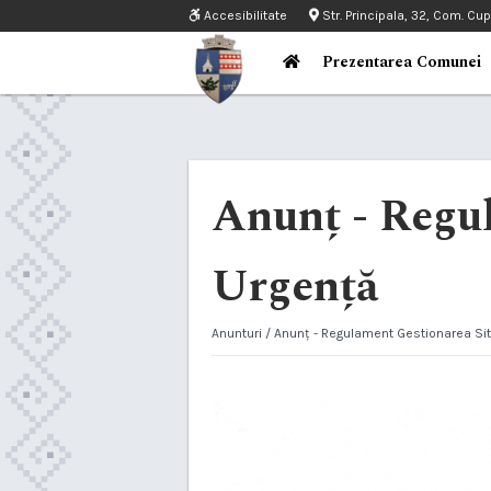
Accesibilitate
Str. Principala, 32, Com. Cu
Prezentarea Comunei
Anunț - Regul
Urgență
Anunturi
/ Anunț - Regulament Gestionarea Sit