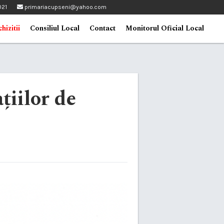
021
primariacupseni@yahoo.com
hizitii
Consiliul Local
Contact
Monitorul Oficial Local
iilor de