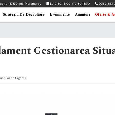
pseni, 437130, jud. Maramures
L-J: 7:30-16:00 V: 7:30-13:30
0262 383 
Strategia De Dezvoltare
Evenimente
Anunturi
Oferte & Ac
ament Gestionarea Situaț
uațiilor de Urgență