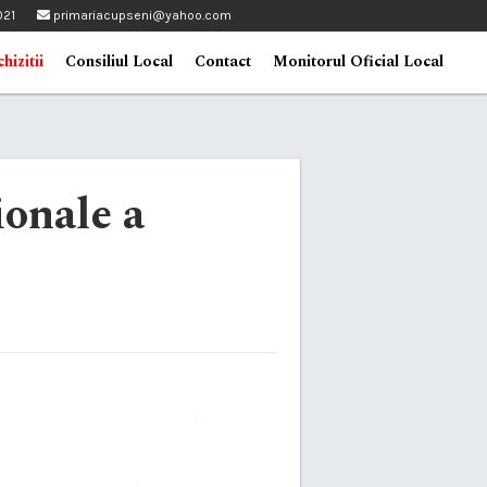
021
primariacupseni@yahoo.com
hizitii
Consiliul Local
Contact
Monitorul Oficial Local
ionale a