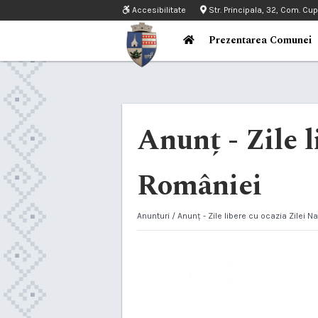
Accesibilitate
Str. Principala, 32, Com. Cu
Prezentarea Comunei
Anunț - Zile l
României
Anunturi
/ Anunț - Zile libere cu ocazia Zilei 