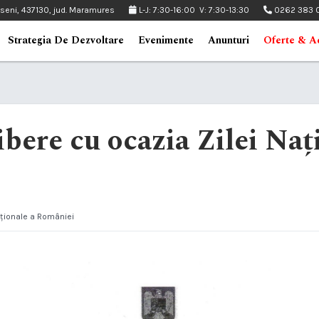
pseni, 437130, jud. Maramures
L-J: 7:30-16:00 V: 7:30-13:30
0262 383 
Strategia De Dezvoltare
Evenimente
Anunturi
Oferte & Ac
ibere cu ocazia Zilei Naț
Naționale a României