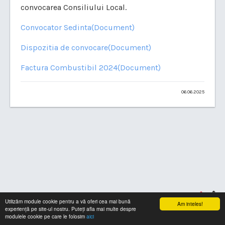
convocarea Consiliului Local.
Convocator Sedinta(Document)
Dispozitia de convocare(Document)
Factura Combustibil 2024(Document)
06.06.2025
Utilizăm module cookie pentru a vă oferi cea mai bună
Am inteles!
experiență pe site-ul nostru. Puteți afla mai multe despre
modulele cookie pe care le folosim
aici
© Copyright 2026. Toate drepturile rezervate