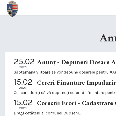
An
25.02
Anunț - Depuneri Dosare 
2023
Săptămana viitoare se vor depune dosarele pentru #APIA
15.02
Cereri Finantare Impaduri
2023
Cei care doriți să vă depuneți cereri de finanțare pentr
15.02
Corectii Erori - Cadastrare
2023
Dragi cetățeni ai comunei Cupșeni...